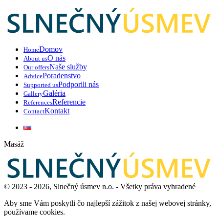
Domov
Home
O nás
About us
Naše služby
Our offers
Poradenstvo
Advice
Podporili nás
Supported us
Galéria
Gallery
Referencie
References
Kontakt
Contact
Masáž
© 2023 - 2026, Slnečný úsmev n.o. - Všetky práva vyhradené
Aby sme Vám poskytli čo najlepší zážitok z našej webovej stránky,
používame cookies.