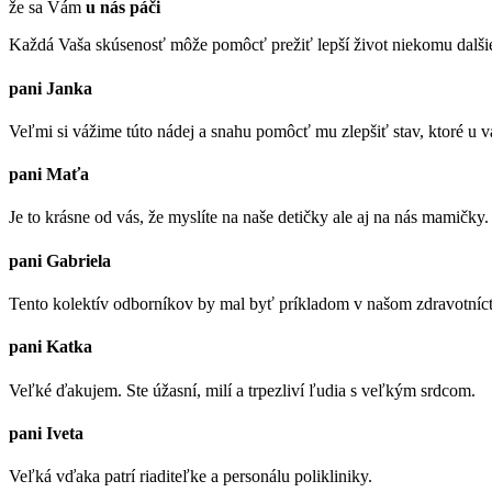
že sa Vám
u nás páči
Každá Vaša skúsenosť môže pomôcť prežiť lepší život niekomu dalš
pani Janka
Veľmi si vážime túto nádej a snahu pomôcť mu zlepšiť stav, ktoré u v
pani Maťa
Je to krásne od vás, že myslíte na naše detičky ale aj na nás mamičky
pani Gabriela
Tento kolektív odborníkov by mal byť príkladom v našom zdravotníct
pani Katka
Veľké ďakujem. Ste úžasní, milí a trpezliví ľudia s veľkým srdcom.
pani Iveta
Veľká vďaka patrí riaditeľke a personálu polikliniky.