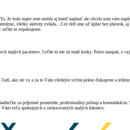
, že bolo super som mohla aj hneď napísať ale chcela som vám napísať 
sústredene, všetky aktivity zvláda... Cez deň sme už úplne bez plienok,
: určite to zopakujeme.
ech malých pacientov. Určite to nie sú malé kroky. Práve naopak, z vyj
udí, ako ste vy a za to Vám všetkým veľmi pekne ďakujeme a tešíme sa
iaditeľke za príjemné prostredie, profesionálny prístup a komunikáciu
áme Vám veľa spokojných a zrelaxovaných malých klientov.