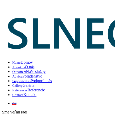
Domov
Home
O nás
About us
Naše služby
Our offers
Poradenstvo
Advice
Podporili nás
Supported us
Galéria
Gallery
Referencie
References
Kontakt
Contact
Sme veľmi radi