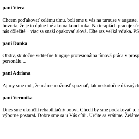
pani Viera
Chcem poďakovať celému tímu, boli sme u vás na turnuse v auguste. To
hovoria, že je to úplne iné ako na konci roka. Na terapiách pracuje 
nás dôležité – viac sa snaží opakovať slová. Ešte raz veľká vďaka. PS
pani Danka
Obdiv, skutočne viditeľne funguje profesionálna tímová práca v prosp
personálu ...
pani Adriana
Aj my sme radi, že máme možnosť spoznať, tak neskutočne úžasných ľ
pani Veronika
Dnes sme ukončili rehabilitačný pobyt. Chceli by sme poďakovať p. r
výborne postaral. Dobre sme sa u Vás cítili. Určite sa vrátime. Žel