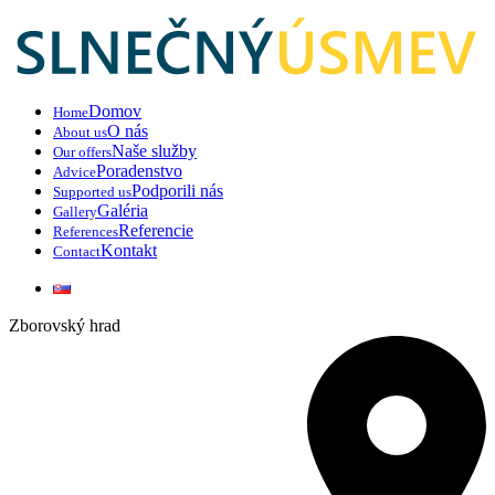
Domov
Home
O nás
About us
Naše služby
Our offers
Poradenstvo
Advice
Podporili nás
Supported us
Galéria
Gallery
Referencie
References
Kontakt
Contact
Zborovský hrad