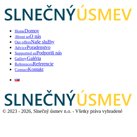
Domov
Home
O nás
About us
Naše služby
Our offers
Poradenstvo
Advice
Podporili nás
Supported us
Galéria
Gallery
Referencie
References
Kontakt
Contact
© 2023 - 2026, Slnečný úsmev n.o. - Všetky práva vyhradené